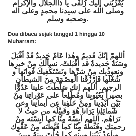
يُقَرِّبُني إليك زُلْفَى يا ذاالجلال والإكرام
وصلى الله على سيدنا محمدٍ وعلى أله
وصحبه وسلم.
Doa dibaca sejak tanggal 1 hingga 10
Muharram:
أللهمّ إنّكَ قَديمٌ وهٰذا عَامٌ جَديدٌ قَدْ أقْبَلَ
وسَنَةٌ جَديدةٌ قد أقْبَلتْ، نسألُك مِنْ خيرِها
ونعوذُبِك مِنْ شرِّها ونَسْتَكْفِيكَ فَواتَها و
شُغْلَها فَارْزُقْنا الْعِصْمَةَ مِنَ الشيطانِ
الرجيمِ. أللهم إنك سَلَّطْتَ علينا عَدُوًّا
بصيراً بِعُيُوبِنا ومُطَّلِعاً على عَوْراتِنا مِنْ
بَيْنِ أيْدِينا ومِِنْ خَلْفِنا عن أيمانِنا وعن
شَمائِلِنا يَرَانا هُوَ وقَبِيْلُه من حيثُ لا
نَرَاهُم. أللهم آيِسْهُ مِنّا كما آيِسْتَه مِنْ
رحمتِك وقَنِّطْهُ مِنّا كما قَنَّطْتَه مِنْ عَفْوِك
وباعِدْ بَيْنَنا وبينه كما حُلْتَ بينهُ وبينَ