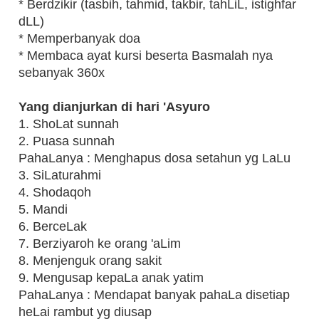
* Berdzikir (tasbih, tahmid, takbir, tahLiL, istighfar
dLL)
* Memperbanyak doa
* Membaca ayat kursi beserta Basmalah nya
sebanyak 360x
Yang dianjurkan di hari 'Asyuro
1. ShoLat sunnah
2. Puasa sunnah
PahaLanya : Menghapus dosa setahun yg LaLu
3. SiLaturahmi
4. Shodaqoh
5. Mandi
6. BerceLak
7. Berziyaroh ke orang 'aLim
8. Menjenguk orang sakit
9. Mengusap kepaLa anak yatim
PahaLanya : Mendapat banyak pahaLa disetiap
heLai rambut yg diusap