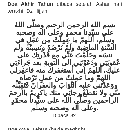
Doa Akhir Tahun
dibaca setelah Ashar hari
terakhir Dz Hijjah:
بسم الله الرحمن الرحيم وصَلَّى اللهُ
على سيّدِنا محمدٍ وعلى اله وصحبه
وسلَّم، أللهمّ ما عِمِلْتُ من عَمَلٍ في
السَّنةِ الماضِية ولَمْ تَرْضَهُ ونَسِيتُه ولم
تنسَه وحَلُمْتَ عَنِّي مع قُدْرتِك على
عُقوبَتِي ودَعَوْتَنِي الى التوبةِ بعد جَراءَتِي
عليك. أللهمّ إني أستغفرك منه فاغفِرلي
أللهمّ وما عمِلتُ من عملٍ تَرْضاه
ووَعَدْتَني عليه الثّوَابَ والغفرانَ فَتَقبَّلْه
منّي ولا تقطَعْ رجائِي منك ياكريمُ ياأرحمَ
الراحمين وصلَّى الله على سيِّدنا محمّدٍ
وعلى أله وصحبه وسلَّم.
Dibaca 3x.
Doa Awal Tahun
(ba'da maghrib)