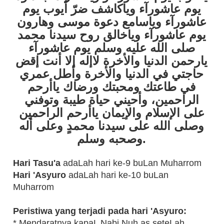
يوم عاشورآء وياكاشف ضرّ أيوب يوم
عاشورآء وياسامع دعوة موسى وهارون
يوم عاشورآء وياخالق روح سيدنا محمد
صلى الله عليه وسلم يوم عاشورآء
يارحمن الدنيا والأخرة لاإله إلا أنت إقض
حاجتي في الدنيا والأخرة وأطل عمري
في طاعتك ومحبتك ورضاك ياأرحم
الراحمين، وأحيني حياة طيبة وتوفني
على الإسلام والإيمان ياأرحم الراحمين
وصلى الله على سيدنا محمدٍ وعلى أله
وصحبه وسلم.
Hari Tasu'a
adaLah hari ke-9 buLan Muharrom
Hari 'Asyuro
adaLah hari ke-10 buLan
Muharrom
Peristiwa yang terjadi pada hari 'Asyuro:
* Mendaratnya kapaL Nabi Nuh as seteLah