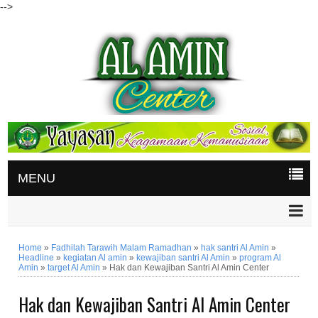
-->
MENU
Home
»
Fadhilah Tarawih Malam Ramadhan
»
hak santri Al Amin
»
Headline
»
kegiatan Al amin
»
kewajiban santri Al Amin
»
program Al
Amin
»
target Al Amin
»
Hak dan Kewajiban Santri Al Amin Center
Hak dan Kewajiban Santri Al Amin Center