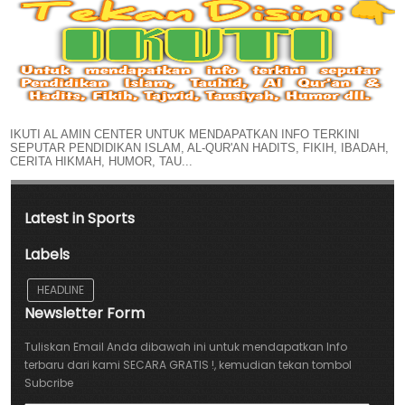
IKUTI AL AMIN CENTER UNTUK MENDAPATKAN INFO TERKINI
SEPUTAR PENDIDIKAN ISLAM, AL-QUR'AN HADITS, FIKIH, IBADAH,
CERITA HIKMAH, HUMOR, TAU...
Latest in Sports
Labels
HEADLINE
Newsletter Form
Tuliskan Email Anda dibawah ini untuk mendapatkan Info
terbaru dari kami SECARA GRATIS !, kemudian tekan tombol
Subcribe