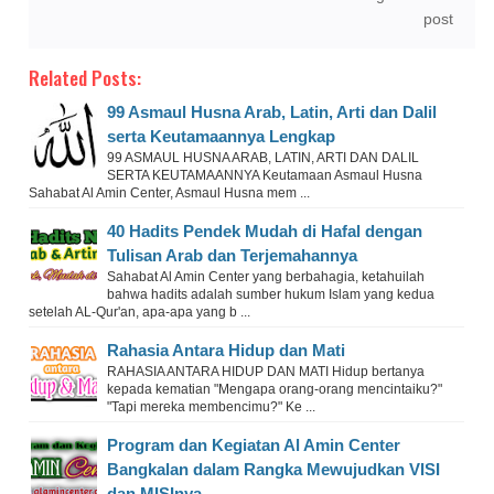
post
Related Posts:
99 Asmaul Husna Arab, Latin, Arti dan Dalil
serta Keutamaannya Lengkap
99 ASMAUL HUSNA ARAB, LATIN, ARTI DAN DALIL
SERTA KEUTAMAANNYA Keutamaan Asmaul Husna
Sahabat Al Amin Center, Asmaul Husna mem ...
40 Hadits Pendek Mudah di Hafal dengan
Tulisan Arab dan Terjemahannya
Sahabat Al Amin Center yang berbahagia, ketahuilah
bahwa hadits adalah sumber hukum Islam yang kedua
setelah AL-Qur'an, apa-apa yang b ...
Rahasia Antara Hidup dan Mati
RAHASIA ANTARA HIDUP DAN MATI Hidup bertanya
kepada kematian "Mengapa orang-orang mencintaiku?"
"Tapi mereka membencimu?" Ke ...
Program dan Kegiatan Al Amin Center
Bangkalan dalam Rangka Mewujudkan VISI
dan MISInya